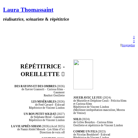
Laura Thomassaint
réalisatrice, scénariste & répétitrice
︎
︎
︎
biographie
RÉPÉTITRICE -
OREILLETTE ︎
DES RAYONS ET DES OMBRES
(2026)
de Xavier Giannoli - Curiosa films -
Gaumont
Renfort Oreillette
JOUER AVEC LE FEU
(2024)
de Murielle et Delphine Couli - Felicita films
LES MISÉRABLES
(2026)
et Curiosa films
de Fred Cavayé - Eskwad
Répétitrice de Vincent Lindon
Répétitrice de Vincent Lindon
(Meilleure intérprétation masculine, Mostra
de Venise)
UN BON PETIT SOLDAT
(2027)
de Stéphane Brizé - Gaumont
SOLO
(2024)
Répétitrice de Vincent Lindon
de Gilles Bourdos - Curiosa films
Oreillette et répétitrice de Vincent Lindon
LA VIE APRÈS SIHAM
(2026) (Acid 2025)
de Namir Abdel Messeh - Les films d’ici
COMME UN FILS
(2023)
Direction de voix off
de Nicolas Boukhrief - Eskwad
Répétitrice de Vincent Lindon