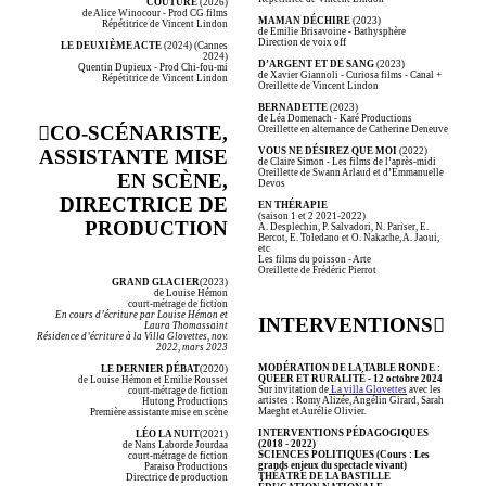
COUTURE
(2026)
de Alice Winocour - Prod CG films
MAMAN DÉCHIRE
(2023)
Répétitrice de Vincent Lindon
de Emilie Brisavoine - Bathysphère
Direction de voix off
LE DEUXIÈME ACTE
(2024) (Cannes
2024)
D’ARGENT ET DE SANG
(2023)
Quentin Dupieux - Prod Chi-fou-mi
de Xavier Giannoli - Curiosa films - Canal +
Répétitrice de Vincent Lindon
Oreillette de Vincent Lindon
BERNADETTE
(2023)
de Léa Domenach - Karé Productions
︎CO-SCÉNARISTE,
Oreillette en alternance de Catherine Deneuve
VOUS NE DÉSIREZ QUE MOI
(2022)
ASSISTANTE MISE
de Claire Simon - Les films de l’après-midi
Oreillette de Swann Arlaud et d’Emmanuelle
EN SCÈNE,
Devos
DIRECTRICE DE
EN THÉRAPIE
(saison 1 et 2 2021-2022)
PRODUCTION
A. Desplechin, P. Salvadori, N. Pariser, E.
Bercot, E. Toledano et O. Nakache, A. Jaoui,
etc
Les films du poisson - Arte
Oreillette de Frédéric Pierrot
GRAND GLACIER
(2023)
de Louise Hémon
court-métrage de fiction
En cours d’écriture par Louise Hémon et
INTERVENTIONS︎
Laura Thomassaint
Résidence d’écriture à la Villa Glovettes, nov.
2022, mars 2023
MODÉRATION DE LA TABLE RONDE :
LE DERNIER DÉBAT
(2020)
QUEER ET RURALITÉ - 12 octobre 2024
de Louise Hémon et Émilie Rousset
Sur invitation de
La villa Glovettes
avec les
court-métrage de fiction
artistes : Romy Alizée, Angélin Girard, Sarah
Hutong Productions
Maeght et Aurélie Olivier.
Première assistante mise en scène
INTERVENTIONS PÉDAGOGIQUES
LÉO LA NUIT
(2021)
(2018 - 2022)
de Nans Laborde Jourdaa
SCIENCES POLITIQUES (Cours : Les
court-métrage de fiction
grands enjeux du spectacle vivant)
Paraiso Productions
THÉÂTRE DE LA BASTILLE
Directrice de production